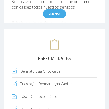
Somos un equipo responsable, que brindamos
con calidez todos nuestros servicios.
VER MÁS
Principales áreas de tratamiento
Dermatologia estetica
Dermatologia medica
Dermatologia oncologica
Dermatologia quirurgica
ESPECIALIDADES
Dermatología Oncológica
Tricología - Dermatología Capilar
Láser Dermocosmético