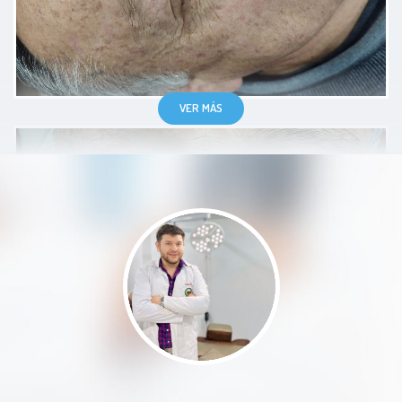
Excelente doctor excelente servicio.
Muy profesional muy amable muy
puntual
VER MÁS
Paciente
10 de 10 Gracias doc por su
amabilidad y profesionalismo
Paciente